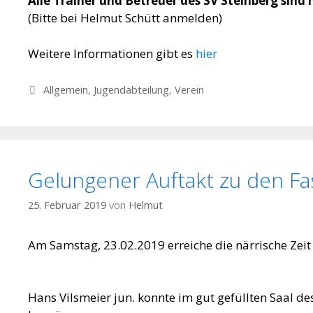
Alle Trainer und Betreuer des SV Steinberg sind 
(Bitte bei Helmut Schütt anmelden)
Weitere Informationen gibt es
hier
Kategorien
Allgemein
,
Jugendabteilung
,
Verein
Gelungener Auftakt zu den Fa
25. Februar 2019
von
Helmut
Am Samstag, 23.02.2019 erreiche die närrische Zeit
Hans Vilsmeier jun. konnte im gut gefüllten Saal 