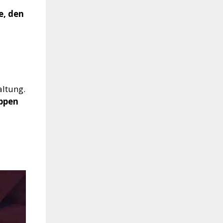
e, den
altung.
uppen